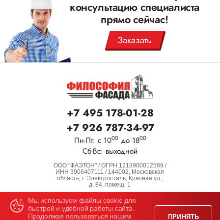
консультацию специалиста
прямо сейчас!
Заказать
+7 495 178-01-28
+7 926 787-34-97
00
00
Пн-Пт: с 10
до 18
Сб-Вс: выходной
ООО "ФАЭТОН" / ОГРН 1213900012589 /
ИНН 3906407111 / 144002, Московская
область, г. Электросталь, Красная ул.,
д. 84, помещ. 1
Все права защищены.
Мы используем файлы cookie для
быстрой и удобной работы сайта.
Информация на сайте носит справочный характер
Продолжая пользоваться нашим
и не является офертой!
ПРИНЯТЬ