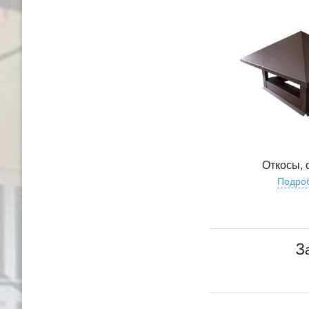
Откосы, 
Подро
З