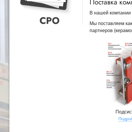
Поставка ком
В нашей компании 
СРО
Мы поставляем как 
партнеров (керамог
Подси
Подро