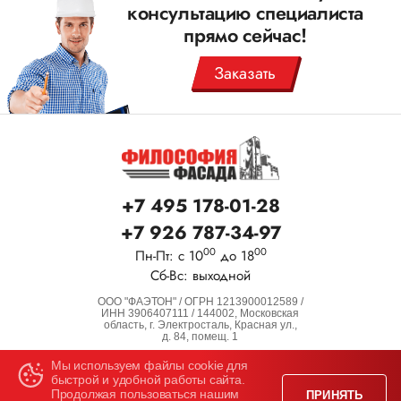
консультацию специалиста
прямо сейчас!
Заказать
+7 495 178-01-28
+7 926 787-34-97
00
00
Пн-Пт: с 10
до 18
Сб-Вс: выходной
ООО "ФАЭТОН" / ОГРН 1213900012589 /
ИНН 3906407111 / 144002, Московская
область, г. Электросталь, Красная ул.,
д. 84, помещ. 1
Все права защищены.
Мы используем файлы cookie для
быстрой и удобной работы сайта.
Информация на сайте носит справочный характер
Продолжая пользоваться нашим
и не является офертой!
ПРИНЯТЬ