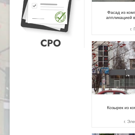
Фасад из ком
аппликацией 
г.
СРО
Козырек из к
г. Эл