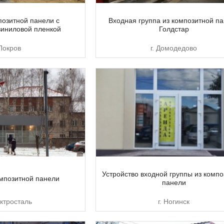
позитной панели с
Входная группа из композитной п
виниловой пленкой
Голдстар
 Покров
г. Домодедово
Устройство входной группы из комп
омпозитной панели
панели
ектросталь
г. Ногинск